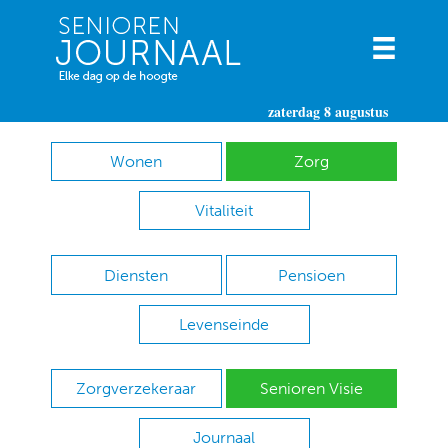
zaterdag 8 augustus
Wonen
Zorg
Vitaliteit
Diensten
Pensioen
Levenseinde
Zorgverzekeraar
Senioren Visie
Journaal