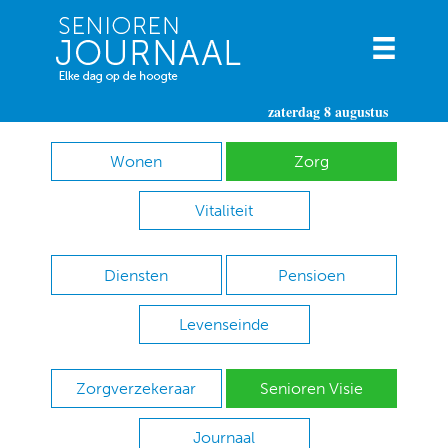
zaterdag 8 augustus
Wonen
Zorg
Vitaliteit
Diensten
Pensioen
Levenseinde
Zorgverzekeraar
Senioren Visie
Journaal