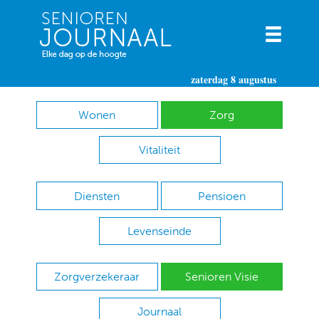
zaterdag 8 augustus
Wonen
Zorg
Vitaliteit
Diensten
Pensioen
Levenseinde
Zorgverzekeraar
Senioren Visie
Journaal