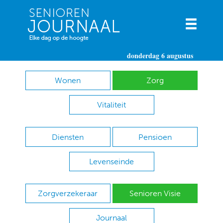
donderdag 6 augustus
Wonen
Zorg
Vitaliteit
Diensten
Pensioen
Levenseinde
Zorgverzekeraar
Senioren Visie
Journaal