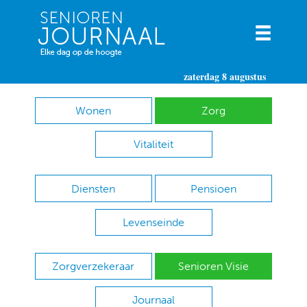
zaterdag 8 augustus
Wonen
Zorg
Vitaliteit
Diensten
Pensioen
Levenseinde
Zorgverzekeraar
Senioren Visie
Journaal