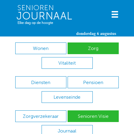
donderdag 6 augustus
Wonen
Zorg
Vitaliteit
Diensten
Pensioen
Levenseinde
Zorgverzekeraar
Senioren Visie
Journaal