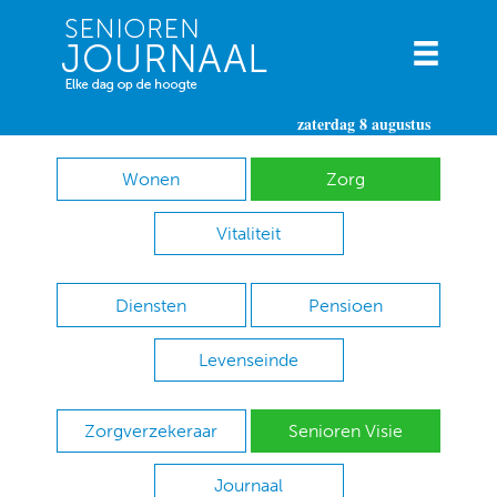
zaterdag 8 augustus
Wonen
Zorg
Vitaliteit
Diensten
Pensioen
Levenseinde
Zorgverzekeraar
Senioren Visie
Journaal