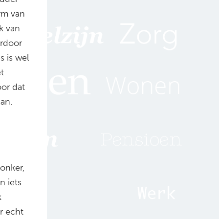
orm van
ek van
erdoor
s is wel
t
oor dat
aan.
onker,
n iets
k
r echt