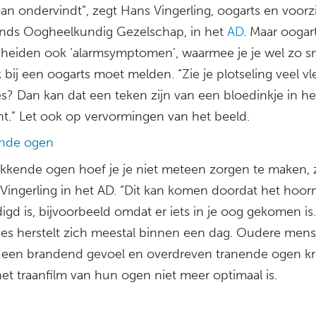
an ondervindt”, zegt Hans Vingerling, oogarts en voorzi
nds Oogheelkundig Gezelschap, in het
AD
. Maar oogar
heiden ook ‘alarmsymptomen’, waarmee je je wel zo s
 bij een oogarts moet melden. “Zie je plotseling veel v
jes? Dan kan dat een teken zijn van een bloedinkje in he
ht.” Let ook op vervormingen van het beeld.
ende ogen
ikkende ogen hoef je je niet meteen zorgen te maken, 
 Vingerling in het AD. “Dit kan komen doordat het hoorn
gd is, bijvoorbeeld omdat er iets in je oog gekomen is
ies herstelt zich meestal binnen een dag. Oudere men
een brandend gevoel en overdreven tranende ogen kr
et traanfilm van hun ogen niet meer optimaal is.