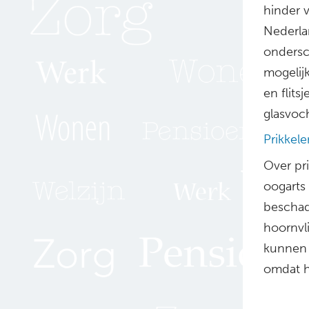
hinder v
Nederla
ondersc
mogelijk
en flits
glasvoc
Prikkel
Over pr
oogarts
beschadi
hoornvl
kunnen 
omdat h