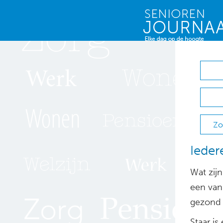
Zo
Ieder
Wat zij
een van
gezond 
Staar is