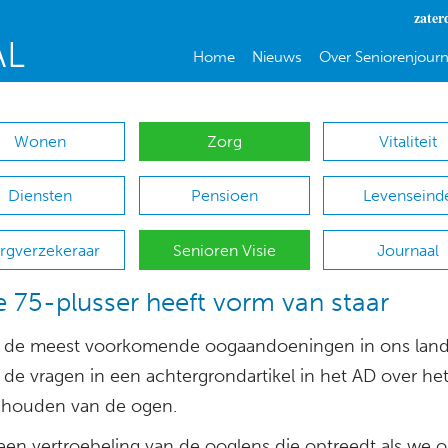
zater
Home
Nieuws
Over Seniorenjourn
Wonen
Zorg
Vitaliteit
Diensten
Pensioen
Levenseind
rgverzekeraar
Senioren Visie
Journaal
e 75-plusser heeft vorm van staar
n de meest voorkomende oogaandoeningen in ons land?
 de vragen in een achtergrondartikel in het AD over he
houden van de ogen.
 een vertroebeling van de ooglens die optreedt als we 