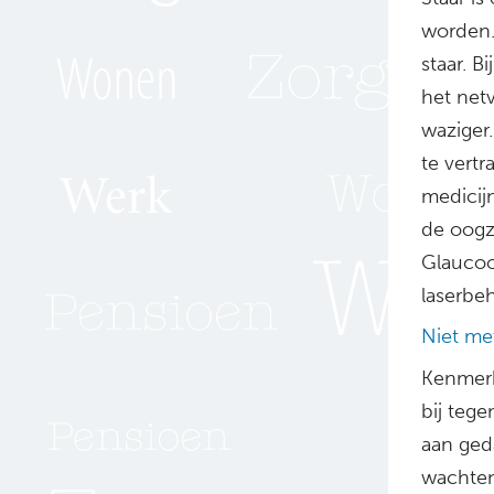
worden. 
staar. B
het netv
waziger.
te vert
medicij
de oogz
Glaucoo
laserbe
Niet me
Kenmerk
bij tege
aan geda
wachten