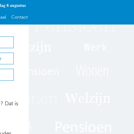
dag 8 augustus
aal
Contact
e
 Dat is
t
ouder