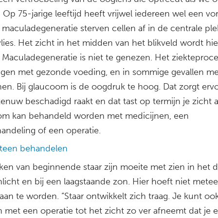
Op 75-jarige leeftijd heeft vrijwel iedereen wel een v
ij maculadegeneratie sterven cellen af in de centrale pl
lies. Het zicht in het midden van het blikveld wordt hi
 Maculadegeneratie is niet te genezen. Het ziekteproce
ragen met gezonde voeding, en in sommige gevallen me
nen. Bij glaucoom is de oogdruk te hoog. Dat zorgt erv
enuw beschadigd raakt en dat tast op termijn je zicht 
m kan behandeld worden met medicijnen, een
handeling of een operatie.
teen behandelen
en van beginnende staar zijn moeite met zien in het d
nlicht en bij een laagstaande zon. Hier hoeft niet metee
an te worden. “Staar ontwikkelt zich traag. Je kunt oo
 met een operatie tot het zicht zo ver afneemt dat je e