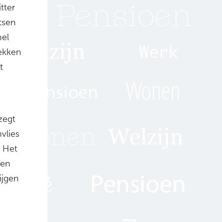
tter
tsen
nel
lekken
t
zegt
vlies
. Het
sen
ijgen