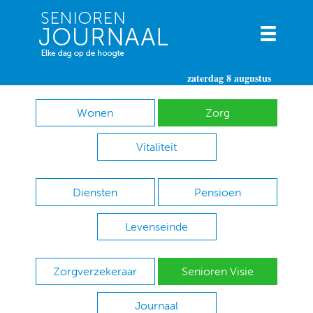
zaterdag 8 augustus
Wonen
Zorg
Vitaliteit
Diensten
Pensioen
Levenseinde
Zorgverzekeraar
Senioren Visie
Journaal