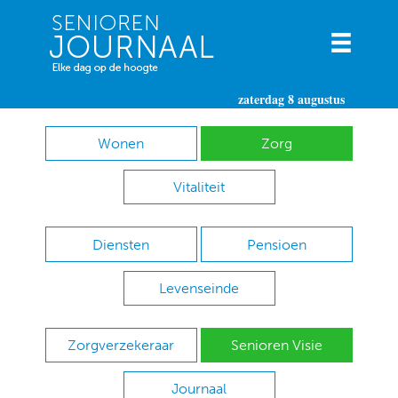
zaterdag 8 augustus
Wonen
Zorg
Vitaliteit
Diensten
Pensioen
Levenseinde
Zorgverzekeraar
Senioren Visie
Journaal