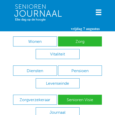
vrijdag 7 augustus
Wonen
Zorg
Vitaliteit
Diensten
Pensioen
Levenseinde
Zorgverzekeraar
Senioren Visie
Journaal