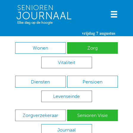
vrijdag 7 augustus
Wonen
Zorg
Vitaliteit
Diensten
Pensioen
Levenseinde
Zorgverzekeraar
Senioren Visie
Journaal