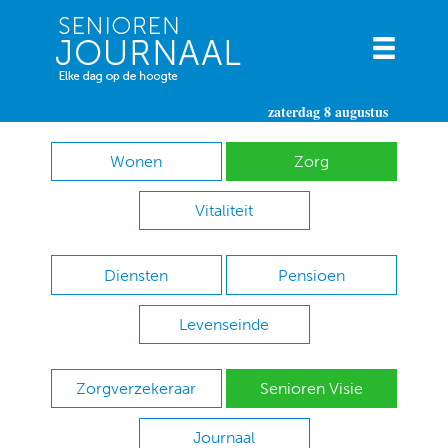
zaterdag 8 augustus
Wonen
Zorg
Vitaliteit
Diensten
Pensioen
Levenseinde
Zorgverzekeraar
Senioren Visie
Journaal