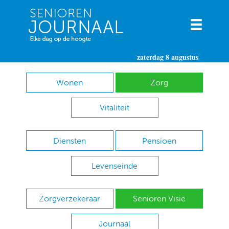
zaterdag 8 augustus
Wonen
Zorg
Vitaliteit
Diensten
Pensioen
Levenseinde
Zorgverzekeraar
Senioren Visie
Journaal