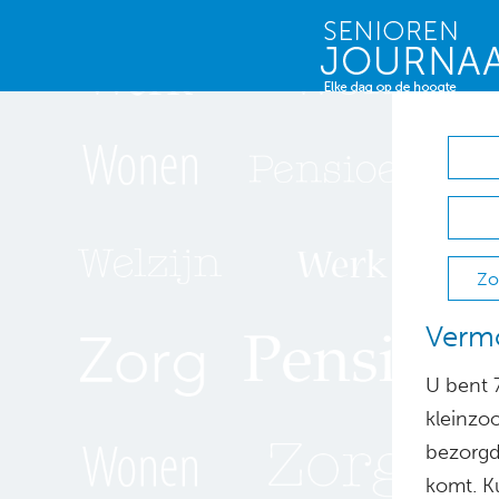
Zo
Vermo
U bent 7
kleinzo
bezorgd
komt. Ku