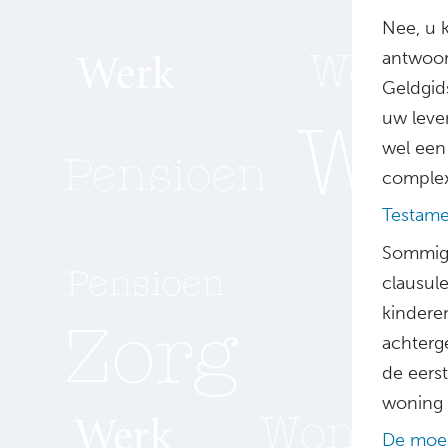
Nee, u k
antwoor
Geldgids
uw leve
wel een
complex
Testam
Sommige
clausule
kindere
achterg
de eers
woning 
De moei