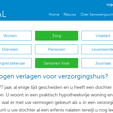
vrij
Home
Nieuws
Over Seniorenjourn
Wonen
Zorg
Vitaliteit
Diensten
Pensioen
Levenseind
rgverzekeraar
Senioren Visie
Journaal
gen verlagen voor verzorgingshuis?
7 jaar, al enige tijd gescheiden en u heeft een dochter
on. U woont in een praktisch hypotheekvrije woning en
 wat er met uw vermogen gebeurt als u in een verzorg
nt u uw dochter al een erfenis nalaten terwijl u nog le