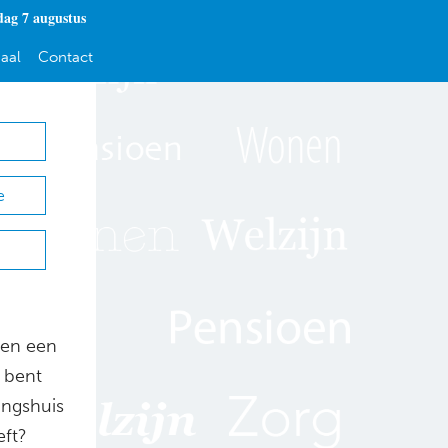
dag 7 augustus
aal
Contact
e
 en een
 bent
ingshuis
eft?