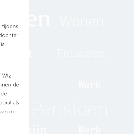
e
 tijdens
 dochter
is
 Wlz-
nnen de
 de
oral als
 van de