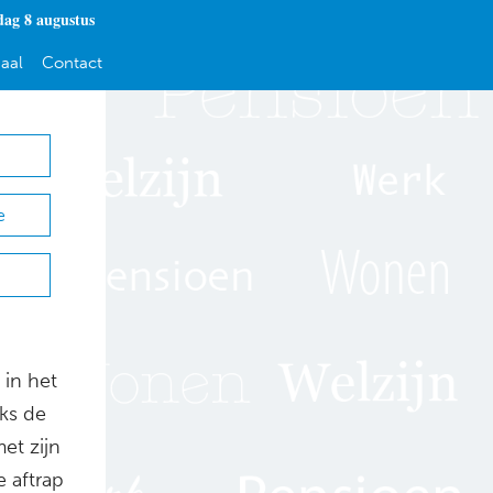
dag 8 augustus
aal
Contact
e
 in het
jks de
et zijn
 aftrap