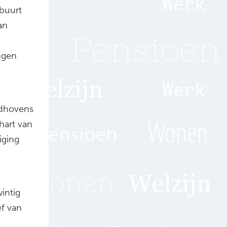
 buurt
an
ngen
indhovens
hart van
iging
wintig
ef van