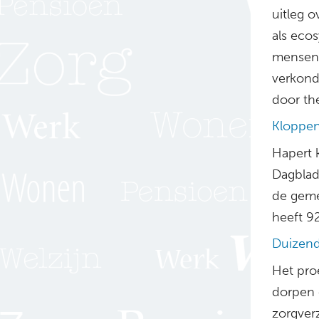
uitleg o
als eco
mensen 
verkond
door the
Kloppen
Hapert k
Dagblad
de geme
heeft 9
Duizend
Het proe
dorpen e
zorgverz