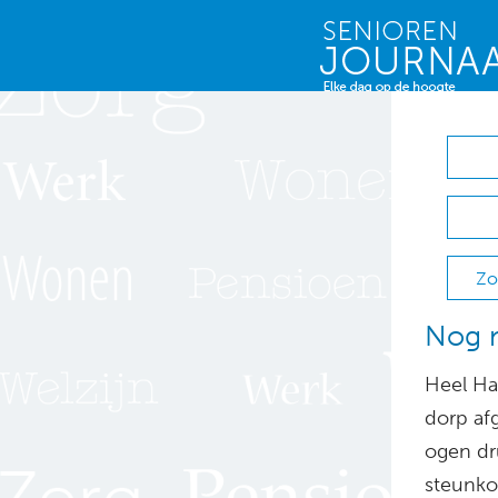
Zo
Nog m
Heel Hap
dorp af
ogen dr
steunko