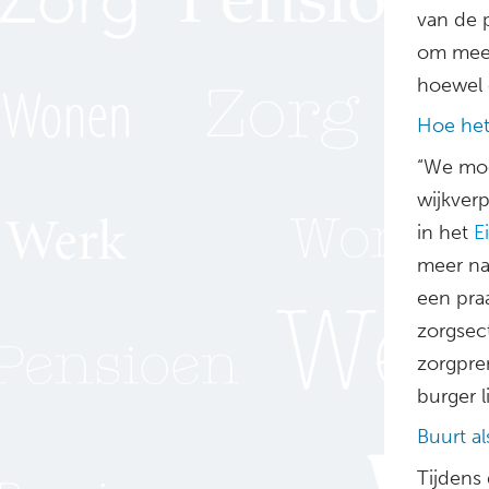
van de p
om meer 
hoewel 
Hoe het
“We moe
wijkver
in het
E
meer na
een praa
zorgsect
zorgprem
burger 
Buurt a
Tijdens