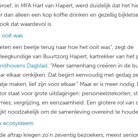
roef, in MFA Hart van Hapert, werd duidelijk dat het hi
dan alleen een kop koffie drinken en gezellig bijklets
ook dat waardevol is.
 ooit was
ten een beetje terug naar hoe het ooit was”, zegt de
pleegkundige van Buurtzorg Hapert, kartrekker van het p
indhovens Dagblad
. “Meer samenhang creëren in de bu
ar elkaar omkijken. Dat begint eenvoudig met gedag z
tje maken, lief zijn voor elkaar.” Maar er is meer nodig.
or staat voor grote uitdagingen: personeelstekorten, s
ies, vergrijzing, en eenzaamheid. Een grotere rol van 
lijkt noodzakelijk om de samenleving overeind te houde
ls ecosysteem
 de aftrap kregen zo’n zeventig bezoekers, meest senio