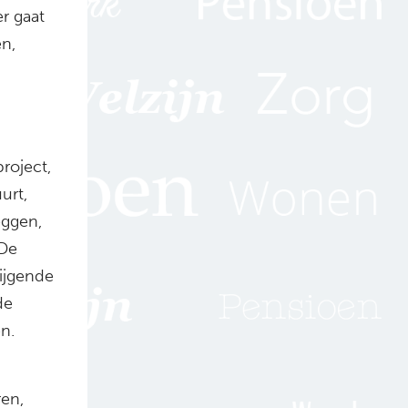
er gaat
en,
roject,
urt,
eggen,
 De
tijgende
de
n.
ren,