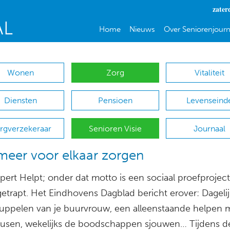
zater
Home
Nieuws
Over Seniorenjourn
Wonen
Zorg
Vitaliteit
Diensten
Pensioen
Levenseind
rgverzekeraar
Senioren Visie
Journaal
eer voor elkaar zorgen
ert Helpt; onder dat motto is een sociaal proefproject
getrapt. Het Eindhovens Dagblad bericht erover: Dageli
uppelen van je buurvrouw, een alleenstaande helpen m
usen, wekelijks de boodschappen sjouwen… Tijdens de