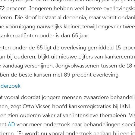
 72 procent. Jongeren hebben veel betere overlevings
eren. Die kloof bestaat al decennia, maar wordt ondank
e vooruitgang nauwelijks kleiner, terwijl ongeveer twe
ankerpatiënten ouder is dan 65 jaar.
iënten onder de 65 ligt de overleving gemiddeld 15 proc
n bij ouderen, blijkt uit nieuwe cijfers van kankercent
e vandaag verschijnen. Jongvolwassenen tussen de 18
bben de beste kansen met 89 procent overleving.
nderzoek
t vooral doordat jongere mensen zwaardere behandel
n, zegt Otto Visser, hoofd kankerregistraties bij IKNL.
en zien ouderen vaker af van intensieve therapieën. Vi
 het
AD
voor meer onderzoek naar behandelingen speci
deren. “Er wordt nu vooral onderzoek gedaan bij een j