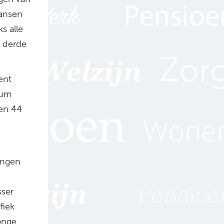
kansen
s alle
e derde
ent
rum
 en 44
ingen
sser
fiek
onge