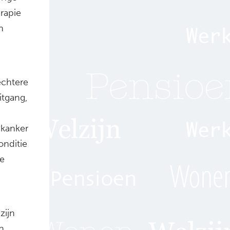
erapie
n
echtere
itgang,
 kanker
onditie
ie
zijn
n