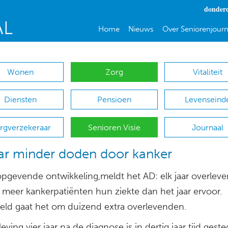
donderd
Home
Nieuws
Over Seniorenjourn
Wonen
Zorg
Vitaliteit
Diensten
Pensioen
Levenseind
rgverzekeraar
Senioren Visie
Journaal
aar minder doden door kanker
pgevende ontwikkeling,meldt het AD: elk jaar overleven
 meer kankerpatiënten hun ziekte dan het jaar ervoor.
ld gaat het om duizend extra overlevenden.
eving vier jaar na de diagnose is in dertig jaar tijd gest