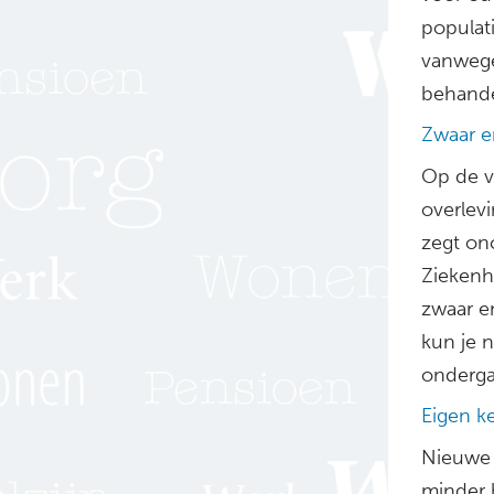
populati
vanwege
behande
Zwaar e
Op de v
overlev
zegt on
Ziekenh
zwaar en
kun je n
onderga
Eigen k
Nieuwe 
minder 