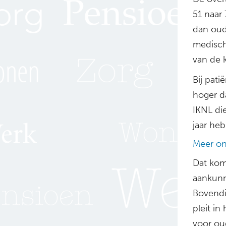
51 naar
dan oud
medisch
van de k
Bij pat
hoger da
IKNL di
jaar he
Meer o
Dat kom
aankunne
Bovendi
pleit in
voor ou