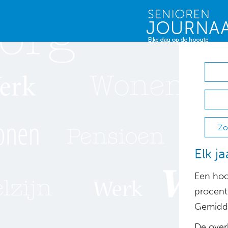
Zo
Elk j
Een hoo
procent
Gemidde
De overl