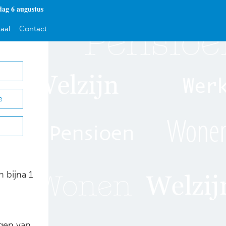
ag 6 augustus
aal
Contact
e
 bijna 1
egen van