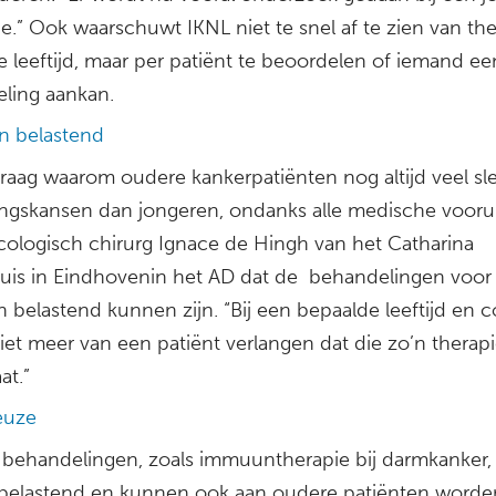
e.” Ook waarschuwt IKNL niet te snel af te zien van th
 leeftijd, maar per patiënt te beoordelen of iemand ee
ling aankan.
n belastend
raag waarom oudere kankerpatiënten nog altijd veel sl
ingskansen dan jongeren, ondanks alle medische vooru
cologisch chirurg Ignace de Hingh van het Catharina
uis in Eindhovenin het AD dat de behandelingen voor
 belastend kunnen zijn. “Bij een bepaalde leeftijd en c
iet meer van een patiënt verlangen dat die zo’n therap
at.”
euze
behandelingen, zoals immuuntherapie bij darmkanker, 
belastend en kunnen ook aan oudere patiënten worde