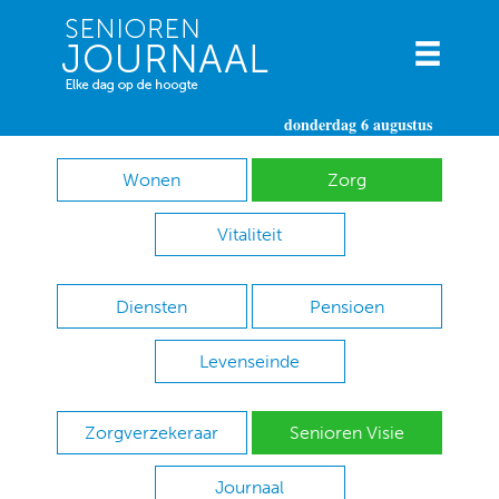
donderdag 6 augustus
Wonen
Zorg
Vitaliteit
Diensten
Pensioen
Levenseinde
Zorgverzekeraar
Senioren Visie
Journaal