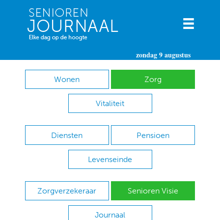
zondag 9 augustus
Wonen
Zorg
Vitaliteit
Diensten
Pensioen
Levenseinde
Zorgverzekeraar
Senioren Visie
Journaal