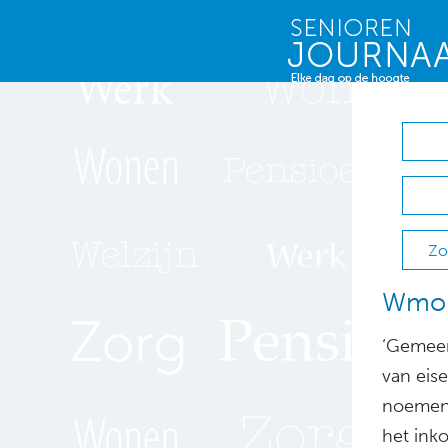
Zo
Wmo 
‘Gemeent
van eis
noemen 
het ink