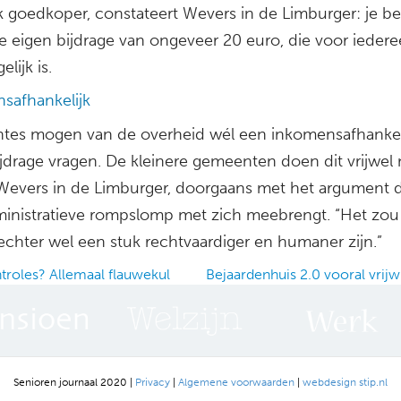
k goedkoper, constateert Wevers in de Limburger: je be
e eigen bijdrage van ongeveer 20 euro, die voor iederee
elijk is.
safhankelijk
es mogen van de overheid wél een inkomensafhankel
jdrage vragen. De kleinere gemeenten doen dit vrijwel 
t Wevers in de Limburger, doorgaans met het argument da
ministratieve rompslomp met zich meebrengt. “Het zou
echter wel een stuk rechtvaardiger en humaner zijn.”
roles? Allemaal flauwekul
Bejaardenhuis 2.0 vooral vrijw
ation
Senioren journaal 2020 |
Privacy
|
Algemene voorwaarden
|
webdesign stip.nl