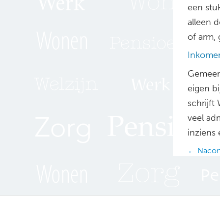
een stu
alleen d
of arm, g
Inkomen
Gemeent
eigen bi
schrijf
veel ad
inziens 
Posts
← Nacont
navig