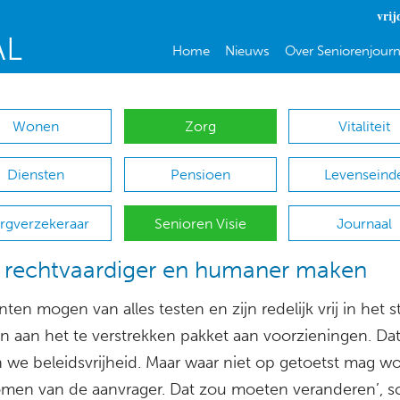
vrij
Home
Nieuws
Over Seniorenjourn
Wonen
Zorg
Vitaliteit
Diensten
Pensioen
Levenseind
rgverzekeraar
Senioren Visie
Journaal
rechtvaardiger en humaner maken
en mogen van alles testen en zijn redelijk vrij in het s
en aan het te verstrekken pakket aan voorzieningen. Da
we beleidsvrijheid. Maar waar niet op getoetst mag wo
omen van de aanvrager. Dat zou moeten veranderen’, sch