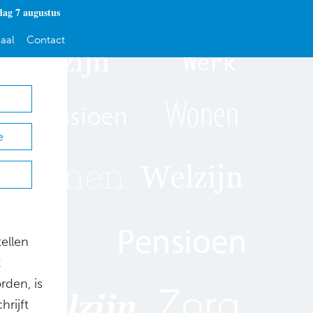
dag 7 augustus
aal
Contact
e
tellen
t
rden, is
rijft