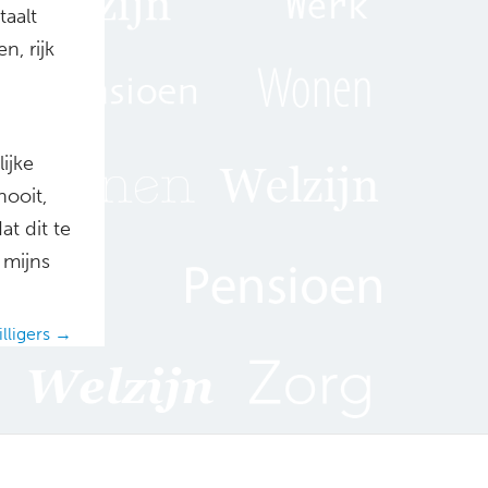
taalt
n, rijk
ijke
nooit,
t dit te
 mijns
illigers →