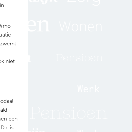
in
n Wmo-
uatie
f zwemt
k niet
odaal
ald,
nen een
Die is