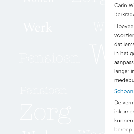
Carin We
Kerkrad
Hoeveel
voorzien
dat iem
in het g
aanpass
langer i
medebur
Schoon
De verm
inkomen
kunnen 
beroep 