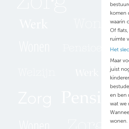
bestuurd
komen d
waarin 
Of flat
ruimte v
Het sle
Maar vo
juist no
kinderen
bestude
en ben n
wat we m
Wanneer
wonen. 