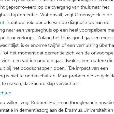
cht gepromoveerd op de overgang van thuis naar het
ghuis bij dementie.. Wat opvalt, zegt Groenvynck in de
ant
, is dat de hele periode van de diagnose tot aan de
ing naar een verpleeghuis op een heel voorspelbare ma
pelbaar verloopt. ‘Zolang het thuis goed gaat en mens
achtlijst, is er enorme twijfel of een verhuizing überh
s. Tot het moment dat dementie zich van de onvoorspe
t zien: een val, iemand die gaat dwalen, een oudere die
luit bij het boodschappen doen.’ ‘De impact van een
ng is niet te onderschatten. Maar probeer die zo geleide
 te maken, dat kan de klap verzachten.’
ichten
zou willen, zegt Robbert Huijsman (hoogleraar innovati
ntatie in dementiezorg aan de Erasmus Universiteit e