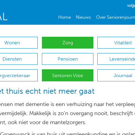
vrij
Home
Nieuws
Over Seniorenjourn
Wonen
Zorg
Vitaliteit
Diensten
Pensioen
Levenseind
rgverzekeraar
Senioren Visie
Journaal
et thuis echt niet meer gaat
nsen met dementie is een verhuizing naar het verplee
ermijdelijk. Makkelijk is zo’n overgang nooit, beschrijft
nt, ook niet voor de mantelzorgers.
 Groenvynck is van huis uit verpleegkundige en is onlan