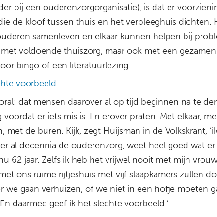
er bij een ouderenzorgorganisatie), is dat er voorzien
ie de kloof tussen thuis en het verpleeghuis dichten. 
ouderen samenleven en elkaar kunnen helpen bij prob
s, met voldoende thuiszorg, maar ook met een gezamenl
oor bingo of een literatuurlezing.
chte voorbeeld
oral: dat mensen daarover al op tijd beginnen na te de
g voordat er iets mis is. En erover praten. Met elkaar, me
, met de buren. Kijk, zegt Huijsman in de Volkskrant, ‘i
er al decennia de ouderenzorg, weet heel goed wat er 
u 62 jaar. Zelfs ik heb het vrijwel nooit met mijn vrou
et ons ruime rijtjeshuis met vijf slaapkamers zullen do
 we gaan verhuizen, of we niet in een hofje moeten g
En daarmee geef ik het slechte voorbeeld.’