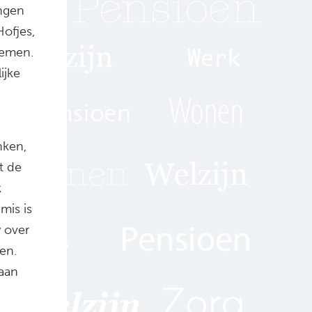
ingen
Hofjes,
lemen.
ijke
nken,
t de
k
mis is
w over
en.
aan