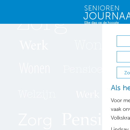
Zo
Als h
Voor me
vaak onv
Volkskra
Lindsay