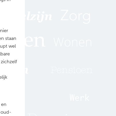
nier
en staan
aupt wel
lbare
 zichzelf
lijk
e en
n oud-