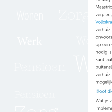
Maastri
verplee
Volkskr
verhuiz
onvoors
op een w
nodig i
kant laa
buitens
verhuizi
mogelijk
Kloof d
Wat je 
impleme