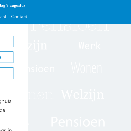
dag 7 augustus
aal
Contact
e
ghuis
 de
gs in