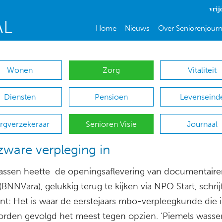
vrij
Home
Nieuws
Over Seniorenjourn
Wonen
Zorg
Vitaliteit
Diensten
Pensioen
Levenseind
rgverzekeraar
Senioren Visie
Journaal
ware verpleging in
wassen heette de openingsaflevering van documentaire
BNNVara), gelukkig terug te kijken via NPO Start, schrij
ant: Het is waar de eerstejaars mbo-verpleegkunde die 
orden gevolgd het meest tegen opzien. ‘Piemels wasse