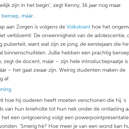
ilijk zijn in het begin’, zegt Kenny, 16 jaar nog maar.
g beroep, máár…
ap aan Zorgen is volgens de
Volkskrant
hoe het ongem
niet verbloemt: De onwennigheid van de adolescentie, 
g puberteit, want wat zijn ze jong, de eerstejaars die he
aal binnenschuifelen. Jullie hebben een prachtig beroe
 zegt de docent, máár – zijn hele introductiepraatje i
áár – het gaat zwaar zijn. Weinig studenten maken de
g af.
ening
elt hoe hij ouderen heeft moeten verschonen die hij ’s
s van hun knieholte tot hun nek onder de ontlasting aa
e het een ontgroening volgt een powerpointpresentati
wonden. ‘Smerig hè? Hoe meer je van een wond kan hu