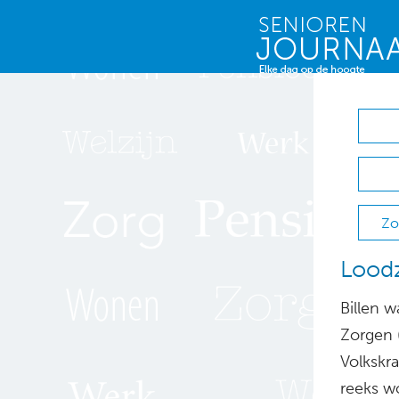
Zo
Loodz
Billen 
Zorgen (
Volkskr
reeks w