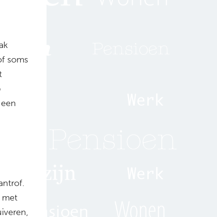
ak
of soms
t
p
s een
ntrof.
e met
iveren,