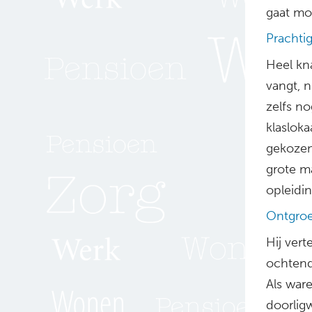
gaat moe
Prachti
Heel kn
vangt, 
zelfs no
klaslok
gekozen,
grote m
opleidin
Ontgro
Hij vert
ochtend
Als war
doorlig