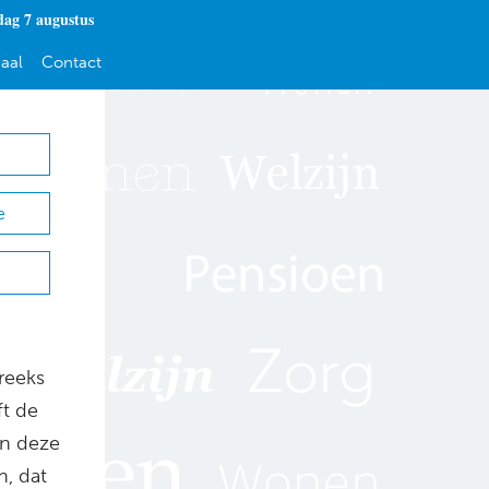
dag 7 augustus
aal
Contact
e
reeks
ft de
in deze
n, dat