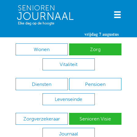
vrijdag 7 augustus
Wonen
Zorg
Vitaliteit
Diensten
Pensioen
Levenseinde
Zorgverzekeraar
Senioren Visie
Journaal