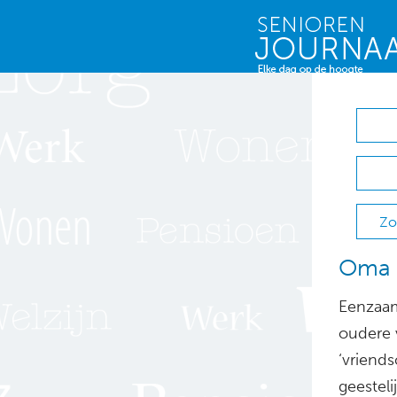
Zo
Oma o
Eenzaam
oudere 
‘vriend
geesteli