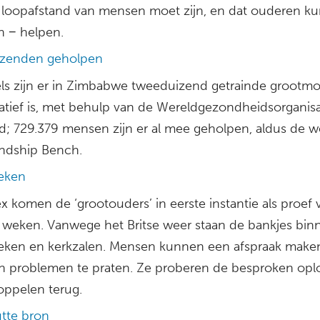
 loopafstand van mensen moet zijn, en dat ouderen k
n − helpen.
izenden geholpen
ls zijn er in Zimbabwe tweeduizend getrainde grootmo
tiatief is, met behulp van de Wereldgezondheidsorganisa
id; 729.379 mensen zijn er al mee geholpen, aldus de w
endship Bench.
heken
x komen de ‘grootouders’ in eerste instantie als proef 
t weken. Vanwege het Britse weer staan de bankjes binn
heken en kerkzalen. Mensen kunnen een afspraak mak
n problemen te praten. Ze proberen de besproken opl
oppelen terug.
tte bron