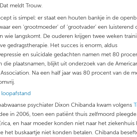
 Dat meldt Trouw.
cept is simpel: er staat een houten bankje in de openb
waar een ‘grootmoeder’ of ‘grootvader’ een luisterend 
an wie langskomt. De ouderen krijgen twee weken traini
eve gedragstherapie. Het succes is enorm, aldus
epressie en suïcidale gedachten namen met 80 procent
 die plaatsnamen, blijkt uit onderzoek van de America
 Association. Na een half jaar was 80 procent van de 
mvrij.
 loopafstand
abwaanse psychiater Dixon Chibanda kwam volgens
T
idee in 2006, toen een patiënt thuis zelfmoord pleegde
Erica, en haar moeder konden niet naar het ziekenhui
e het buskaartje niet konden betalen. Chibanda beseft