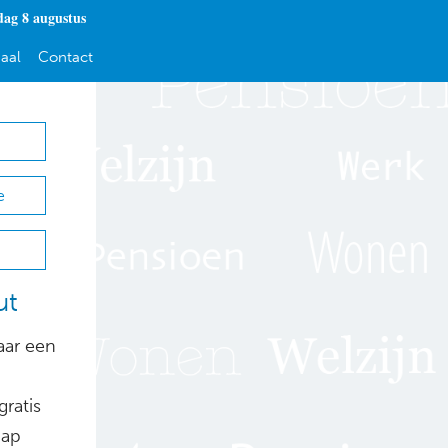
dag 8 augustus
aal
Contact
e
ut
aar een
ratis
hap