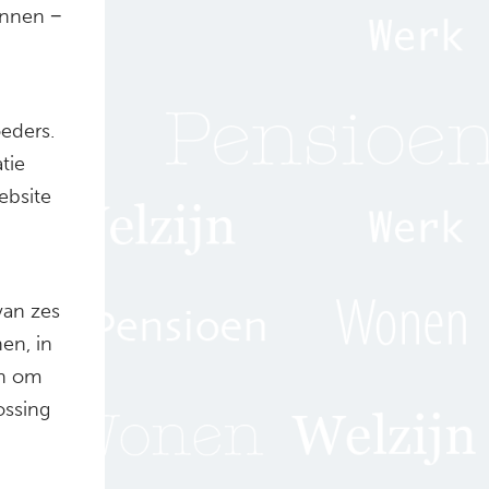
unnen −
eders.
tie
ebsite
van zes
en, in
en om
ossing