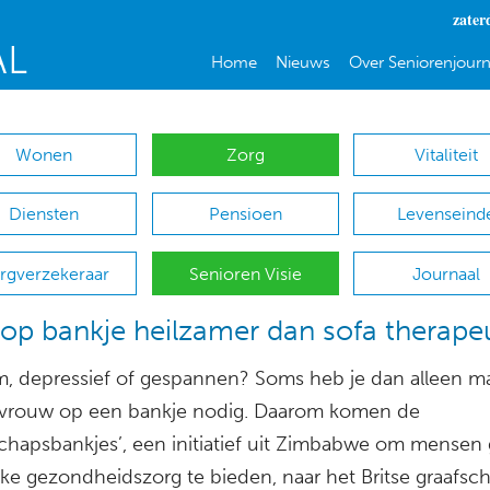
zater
Home
Nieuws
Over Seniorenjourn
Wonen
Zorg
Vitaliteit
Diensten
Pensioen
Levenseind
rgverzekeraar
Senioren Visie
Journaal
p bankje heilzamer dan sofa therape
, depressief of gespannen? Soms heb je dan alleen m
vrouw op een bankje nodig. Daarom komen de
schapsbankjes’, een initiatief uit Zimbabwe om mensen g
jke gezondheidszorg te bieden, naar het Britse graafsc