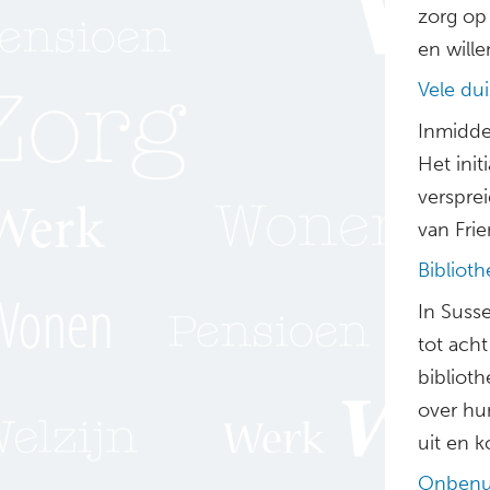
zorg op
en wille
Vele du
Inmidde
Het ini
verspre
van Fri
Bibliot
In Susse
tot ach
bibliot
over hu
uit en k
Onbenu