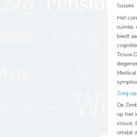
Sussex.
Het con
ruimte, 
biedt a
cogniti
Trouw.D
degenen
Medical
symptoo
Zorg op
De Zimb
op het 
vrouw, 
omdat z