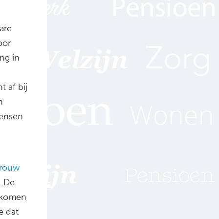
are
oor
ng in
 af bij
n
mensen
rouw
. De
s komen
e dat