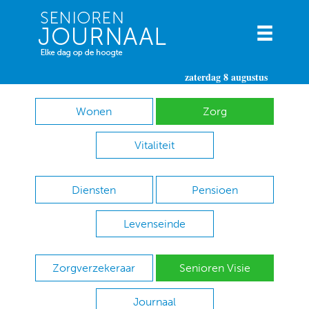
zaterdag 8 augustus
Wonen
Zorg
Vitaliteit
Diensten
Pensioen
Levenseinde
Zorgverzekeraar
Senioren Visie
Journaal