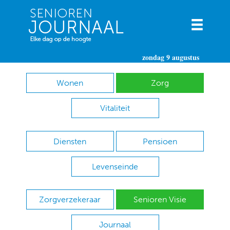
zondag 9 augustus
Wonen
Zorg
Vitaliteit
Diensten
Pensioen
Levenseinde
Zorgverzekeraar
Senioren Visie
Journaal