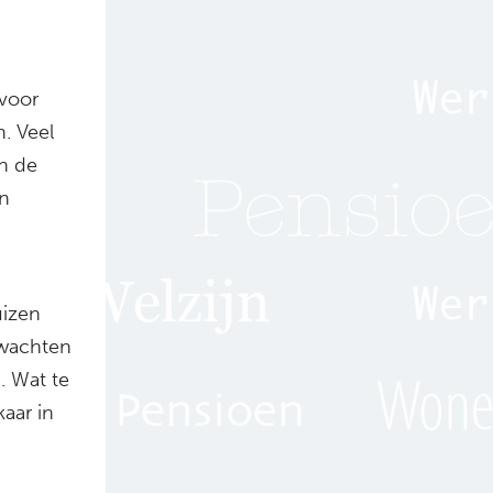
voor
n. Veel
an de
en
uizen
 wachten
. Wat te
kaar in