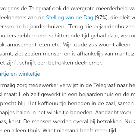
t volgens de Telegraaf ook de overgrote meerderheid v
deelnemers aan de
Stelling van de Dag
(97%), die pleit 
er van de bejaardenhuizen. “Terug die bejaardenhuizen.
uders hebben een schitterende tijd gehad daar, verzor
ak, amusement, eten etc. Mijn oude zus woont alleen,
aamt, ziet zelden mensen en is afhankelijk van mantelz
iet zijn”, schrijft een betrokken deelnemer.
rtje en winkeltje
rmalig zorgmedewerker verwijst in de Telegraaf naar he
 klimaat: Heb zelf gewerkt in een bejaardenhuis en de
recht blij. Het koffieuurtje beneden in de zaal, samen
apjes halen in het winkeltje beneden. Aandacht voor
aas, kerst. De mensen werden overal bij betrokken. Nu z
 en alleen thuis. Want niemand heeft meer tijd