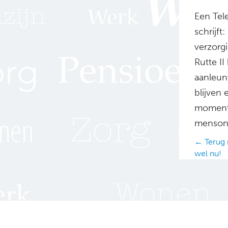
Een Tele
schrijft
verzorg
Rutte I
aanleun
blijven 
moment d
mensont
Posts
← Terug 
wel nu!
navig