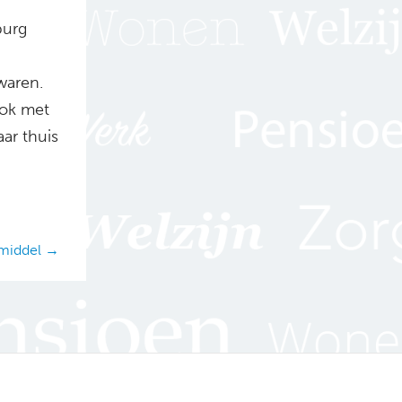
burg
waren.
ook met
ar thuis
pmiddel →