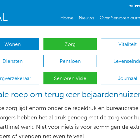
zater
Home
Nieuws
Over Seniorenjourn
Wonen
Zorg
Vitaliteit
Diensten
Pensioen
Levenseind
rgverzekeraar
Senioren Visie
Journaal
le roep om terugkeer bejaardenhuize
elzorg lijdt enorm onder de regeldruk en bureaucratie.
orgers hebben het al druk genoeg met de zorg voor h
arttime) werk. Niet voor niets is voor sommigen de ext
ers of vrienden net even te veel.