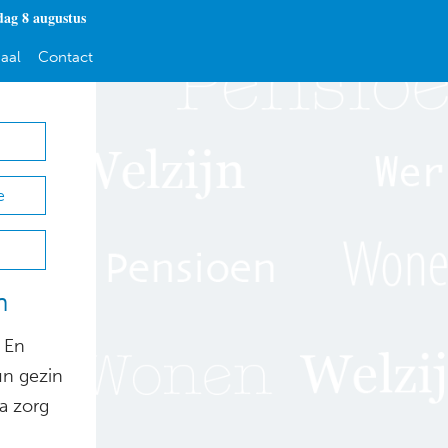
dag 8 augustus
aal
Contact
e
n
 En
un gezin
ra zorg