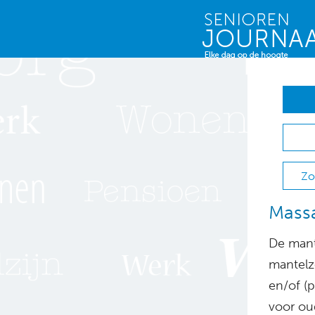
Zo
Massa
De mant
mantelz
en/of (p
voor oud