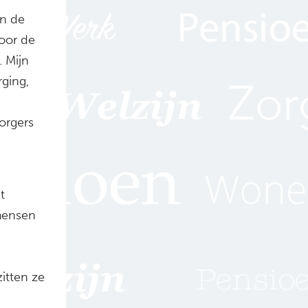
an de
voor de
 Mijn
ging,
orgers
t
 mensen
itten ze