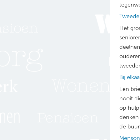
tegenwo
Tweede
Het gro
senioren
deelnem
ouderen
tweeder
Bij elka
Een brie
nooit d
op hulp
denken v
de buur
Mensont