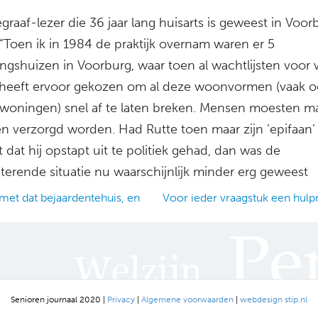
graaf-lezer die 36 jaar lang huisarts is geweest in Voor
: “Toen ik in 1984 de praktijk overnam waren er 5
ingshuizen in Voorburg, waar toen al wachtlijsten voor 
I heeft ervoor gekozen om al deze woonvormen (vaak 
woningen) snel af te laten breken. Mensen moesten ma
en verzorgd worden. Had Rutte toen maar zijn ’epifaan’
at hij opstapt uit te politiek gehad, dan was de
erende situatie nu waarschijnlijk minder erg geweest
met dat bejaardentehuis, en
Voor ieder vraagstuk een hul
ation
Senioren journaal 2020 |
Privacy
|
Algemene voorwaarden
|
webdesign stip.nl