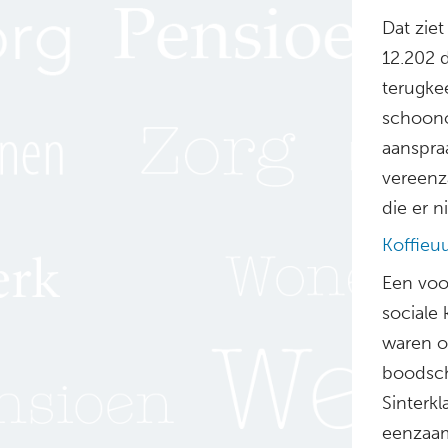
Dat zie
12.202 
terugke
schoono
aanspra
vereenz
die er n
Koffieuu
Een voo
sociale
waren op
boodsch
Sinterkl
eenzaam