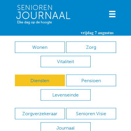
vrijdag 7 augustus
Wonen
Zorg
Vitaliteit
Diensten
Pensioen
Levenseinde
Zorgverzekeraar
Senioren Visie
Journaal