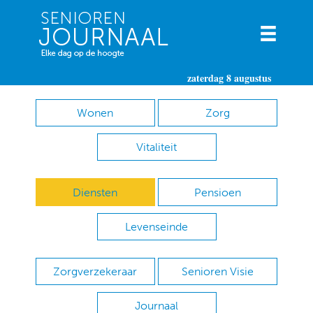
zaterdag 8 augustus
Wonen
Zorg
Vitaliteit
Diensten
Pensioen
Levenseinde
Zorgverzekeraar
Senioren Visie
Journaal