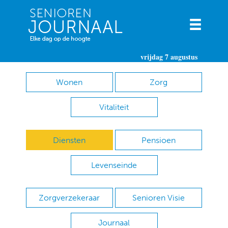
vrijdag 7 augustus
Wonen
Zorg
Vitaliteit
Diensten
Pensioen
Levenseinde
Zorgverzekeraar
Senioren Visie
Journaal