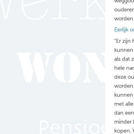
weggooi
ouderen
worden 
Eerlijk 
“Er zijn
kunnen 
als dat
hele na
deze ou
worden.
kunnen 
met all
dan een
minder 
kopen. 