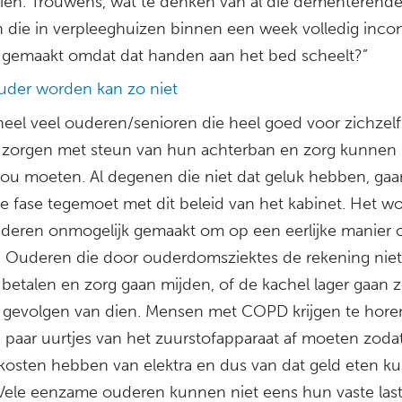
en. Trouwens, wat te denken van al die dementerend
 die in verpleeghuizen binnen een week volledig inco
gemaakt omdat dat handen aan het bed scheelt?”
ouder worden kan zo niet
 heel veel ouderen/senioren die heel goed voor zichzelf
zorgen met steun van hun achterban en zorg kunnen
 zou moeten. Al degenen die niet dat geluk hebben, ga
re fase tegemoet met dit beleid van het kabinet. Het w
deren onmogelijk gemaakt om op een eerlijke manier 
 Ouderen die door ouderdomsziektes de rekening nie
betalen en zorg gaan mijden, of de kachel lager gaan z
e gevolgen van dien. Mensen met COPD krijgen te hore
 paar uurtjes van het zuurstofapparaat af moeten zoda
kosten hebben van elektra en dus van dat geld eten k
Vele eenzame ouderen kunnen niet eens hun vaste las