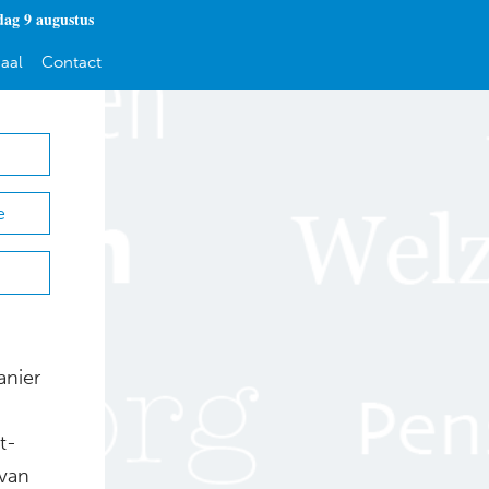
dag 9 augustus
aal
Contact
e
anier
t-
 van