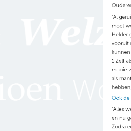
Oudere
“Al geru
moet wo
Helder 
vooruit
kunnen 
1 Zelf a
mooie w
als man
hebben, 
Ook de 
“Alles 
en nu g
Zodra ee