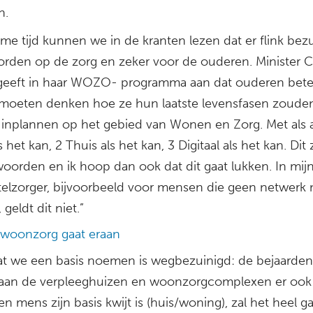
n.
ime tijd kunnen we in de kranten lezen dat er flink bez
rden op de zorg en zeker voor de ouderen. Minister 
geeft in haar WOZO- programma aan dat ouderen bete
 moeten denken hoe ze hun laatste levensfasen zoude
inplannen op het gebied van Wonen en Zorg. Met als a
ls het kan, 2 Thuis als het kan, 3 Digitaal als het kan. Dit 
oorden en ik hoop dan ook dat dit gaat lukken. In mij
telzorger, bijvoorbeeld voor mensen die geen netwerk
geldt dit niet.”
woonzorg gaat eraan
wat we een basis noemen is wegbezuinigd: de bejaarde
aan de verpleeghuizen en woonzorgcomplexen er ook 
n mens zijn basis kwijt is (huis/woning), zal het heel 