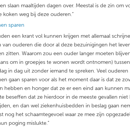
en slaan maaltijden dagen over. Meestal is de zin om vo
te koken weg bij deze ouderen.”
nen sparen
den een krant vol kunnen krijgen met allemaal schrijn
n van ouderen die door al deze bezuinigingen het leven
en zitten. Waarom zou een ouder langer moeten blijve
kans om in groepjes te wonen wordt ontnomen) tussen 
ag in dag uit zonder iemand te spreken. Veel ouderen 
nen gaan sparen voor als het moment daar is dat ze zo
n hebben en honger dat ze er een eind aan kunnen m
te beseffen dat ze hierdoor in de meeste gevallen nie
lijden, en dan wel ziekenhuisbedden in beslag gaan ne
st nog het schaamtegevoel waar ze mee zijn opgezade
un poging mislukte.”