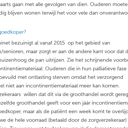
aarts gaan met alle gevolgen van dien. Ouderen moet
ndig blijven wonen terwijl het voor vele dan onverantw
goedkoper?
binet bezuinigt al vanaf 2015 op het gebied van
/senioren, maar zorgt er aan de andere kant voor dat 
huizenhoog de pan uitrijzen. Zie het schrijnende voorb
ntinentiemateriaal: Ouderen die in hun palliatieve fase 
evuild met ontlasting sterven omdat het verzorgend
el niet aan incontinentiemateriaal meer kan komen.
ekeraars willen dat dit via de groothandel wordt gereg
zelfde groothandel geeft voor een jáár incontinentiema
goedkoper, maar als de patiënt een week komt te overlij
e de hele voorraad (betaald door de zorgverzekeraar)