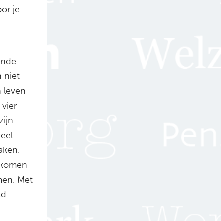
or je
ende
 niet
n leven
vier
zijn
veel
aken.
t komen
men. Met
ld