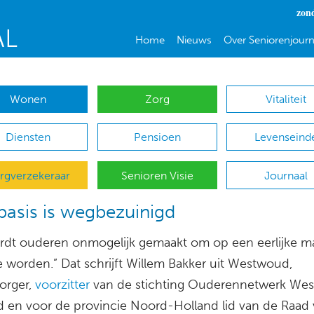
zon
Home
Nieuws
Over Seniorenjourn
Wonen
Zorg
Vitaliteit
Diensten
Pensioen
Levenseind
rgverzekeraar
Senioren Visie
Journaal
basis is wegbezuinigd
rdt ouderen onmogelijk gemaakt om op een eerlijke m
e worden.” Dat schrijft Willem Bakker uit Westwoud,
orger,
voorzitter
van de stichting Ouderennetwerk Wes
nd en voor de provincie Noord-Holland lid van de Raad