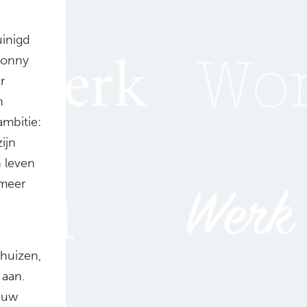
uinigd
Conny
r
n
mbitie:
zijn
n leven
 meer
nhuizen,
aan.
gauw