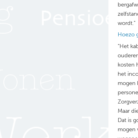
bergafw
zelfsta
wordt.”
Hoezo 
“Het ka
ouderen
kosten 
het inco
mogen b
persone
Zorgverz
Maar die
Dat is 
mogen w