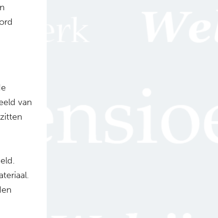
en
oord
de
eeld van
zitten
eld.
teriaal.
den