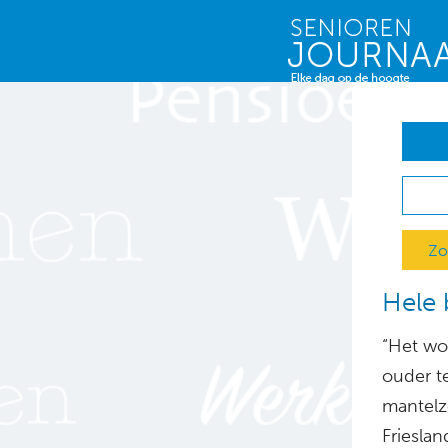
Zo
Hele 
“Het wo
ouder t
mantelz
Friesla