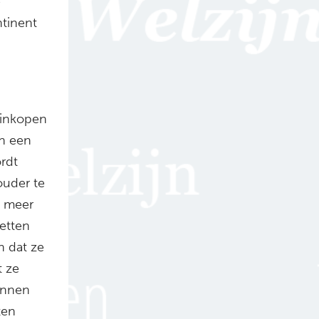
e
ntinent
 inkopen
an een
ordt
ouder te
t meer
etten
n dat ze
t ze
unnen
ten