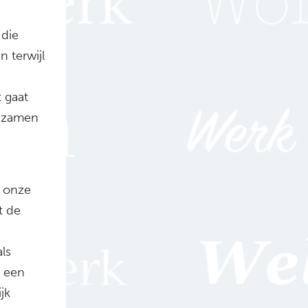
 die
 terwijl
 gaat
enzamen
t onze
t de
ls
p een
jk