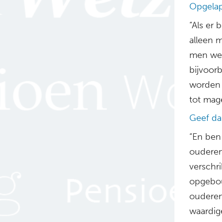
Opgelap
“Als er
alleen 
men wee
bijvoor
worden 
tot mag
Geef da
“En ben
ouderen
verschr
opgebou
ouderen
waardig