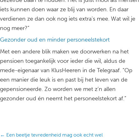
dezelfde baan te houden. Het is juist mooi als mensen
iets kunnen doen waar ze blij van worden. En daar
verdienen ze dan ook nog iets extra’s mee. Wat wil je
nog meer?”
Gezonder oud en minder personeelstekort
Met een andere blik maken we doorwerken na het
pensioen toegankelijk voor ieder die wil, aldus de
mede-eigenaar van KlusHeeren in de Telegraaf. “Op
een manier die leuk is en past bij het leven van de
gepensioneerde. Zo worden we met z’n allen
gezonder oud én neemt het personeelstekort af.”
Posts
← Een beetje tevredenheid mag ook echt wel