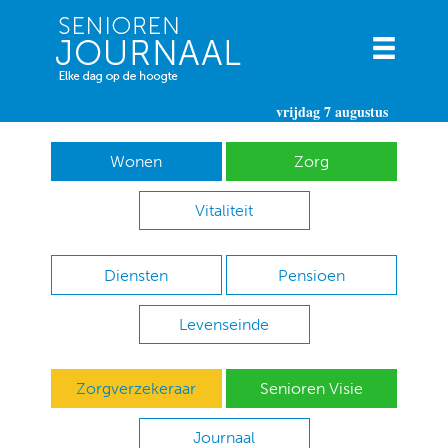
vrijdag 7 augustus
Wonen
Zorg
Vitaliteit
Diensten
Pensioen
Levenseinde
Zorgverzekeraar
Senioren Visie
Journaal