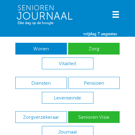
vrijdag 7 augustus
Wonen
Zorg
Vitaliteit
Diensten
Pensioen
Levenseinde
Zorgverzekeraar
Senioren Visie
Journaal