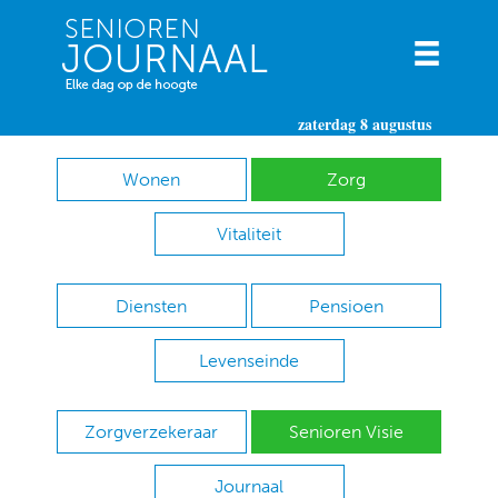
zaterdag 8 augustus
Wonen
Zorg
Vitaliteit
Diensten
Pensioen
Levenseinde
Zorgverzekeraar
Senioren Visie
Journaal