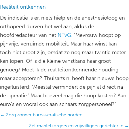
Realiteit ontkennen
De indicatie is er, niets hielp en de anesthesioloog en
orthopeed durven het wel aan, aldus de
hoofdredacteur van het
NTvG.
“Mevrouw hoopt op
pijnvrije, verruimde mobiliteit. Maar haar winst kán
toch niet groot zijn, omdat ze nog maar twintig meter
kan lopen. Of is die kleine winstkans haar groot
genoeg? Moet ik de realiteitontkennende houding
maar accepteren? Thuisarts.nl heeft haar nieuwe hoop
ingefluisterd: ‘Meestal vermindert de pijn al direct na
de operatie.’ Maar hoeveel mag die hoop kosten? Aan
euro’s en vooral ook aan schaars zorgpersoneel?”
Posts
← Zorg zonder bureaucratische horden
navigation
Zet mantelzorgers en vrijwilligers gerichter in →