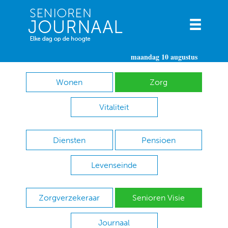
maandag 10 augustus
Wonen
Zorg
Vitaliteit
Diensten
Pensioen
Levenseinde
Zorgverzekeraar
Senioren Visie
Journaal