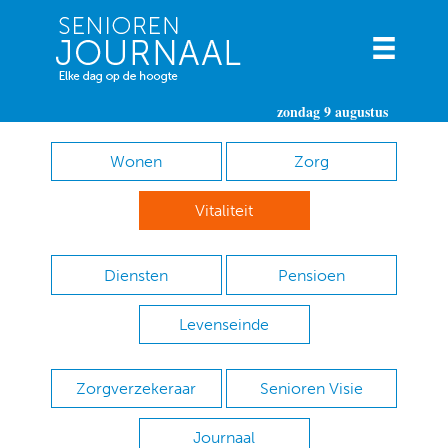
zondag 9 augustus
Wonen
Zorg
Vitaliteit
Diensten
Pensioen
Levenseinde
Zorgverzekeraar
Senioren Visie
Journaal