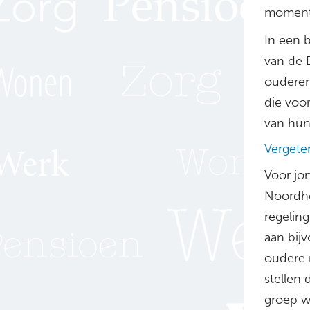
momente
In een 
van de 
ouderen
die voo
van hun
Vergete
Voor jo
Noordho
regelin
aan bijv
oudere 
stellen 
groep w