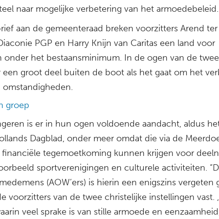
el naar mogelijke verbetering van het armoedebeleid.
brief aan de gemeenteraad breken voorzitters Arend te
Diaconie PGP en Harry Knijn van Caritas een land voor
 onder het bestaansminimum. In de ogen van de twee 
r een groot deel buiten de boot als het gaat om het ve
 omstandigheden.
n groep
ngeren is er in hun ogen voldoende aandacht, aldus he
llands Dagblad, onder meer omdat die via de Meerdo
g financiële tegemoetkoming kunnen krijgen voor dee
oorbeeld sportverenigingen en culturele activiteiten. “
medemens (AOW’ers) is hierin een enigszins vergeten 
de voorzitters van de twee christelijke instellingen vast. 
aarin veel sprake is van stille armoede en eenzaamheid