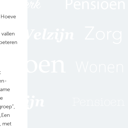
r Hoeve
vallen
rbeteren
t
en-
lname
De
groep”,
,,Een
, met