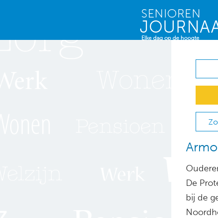
Zo
Armoe
Ouderen
De Prot
bij de 
Noordho