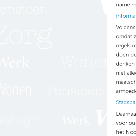
name me
Informa
Volgens
omdat z
regels 
doen do
denken b
niet al
maatscha
armoed
Stadspa
Daarnaa
voor ou
het Noo