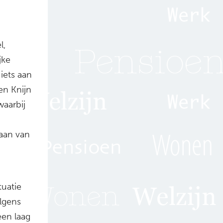
l,
jke
iets aan
en Knijn
waarbij
gaan van
tuatie
lgens
een laag