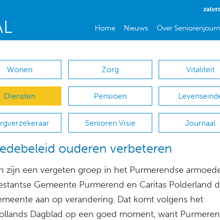
zater
Home
Nieuws
Over Seniorenjourn
Wonen
Zorg
Vitaliteit
Diensten
Pensioen
Levenseind
rgverzekeraar
Senioren Visie
Journaal
debeleid ouderen verbeteren
 zijn een vergeten groep in het Purmerendse armoede
estantse Gemeente Purmerend en Caritas Polderland d
gemeente aan op verandering. Dat komt volgens het
llands Dagblad op een goed moment, want Purmerend