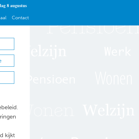
dag 8 augustus
aal
Contact
e
beleid.
ringen
 kijkt