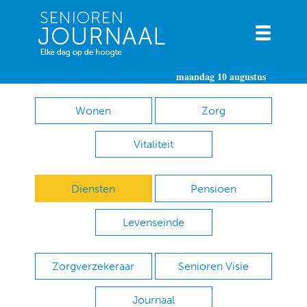
maandag 10 augustus
Wonen
Zorg
Vitaliteit
Diensten
Pensioen
Levenseinde
Zorgverzekeraar
Senioren Visie
Journaal