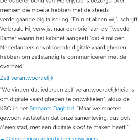
De ouderenbond van Meierijstad is bezorgd over
mensen die moeite hebben met de steeds
verdergaande digitalisering. “En niet alleen wij”, schrijft
Verbraak. Hij verwijst naar een brief aan de Tweede
Kamer waarin het kabinet aangeeft ‘dat 4 miljoen
Nederlanders onvoldoende digitale vaardigheden
hebben om zelfstandig te communiceren met de
overheid’.
Zelf verantwoordelijk
“We vinden dat iedereen zelf verantwoordelijkheid is
om digitale vaardigheden te ontwikkelen”, aldus de
KBO in het
Brabants Dagblad
. “Maar we moeten
gewoon vaststellen dat onze samenleving, dus ook
Meierijstad, met een digitale kloof te maken heeft.”
Posts
← Ontmoetingsruimten beheer vrijwilligers