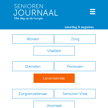
zaterdag 8 augustus
Wonen
Zorg
Vitaliteit
Diensten
Pensioen
Levenseinde
Zorgverzekeraar
Senioren Visie
Journaal