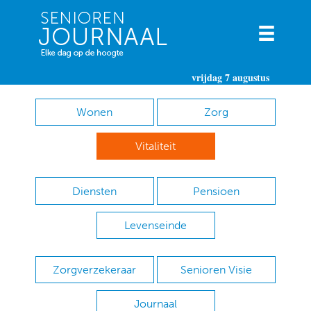
vrijdag 7 augustus
Wonen
Zorg
Vitaliteit
Diensten
Pensioen
Levenseinde
Zorgverzekeraar
Senioren Visie
Journaal