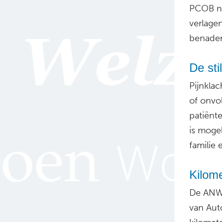
PCOB na
verlage
benader
De sti
Pijnkla
of onvo
patiënt
is mogel
familie 
Kilom
De ANWB
van Aut