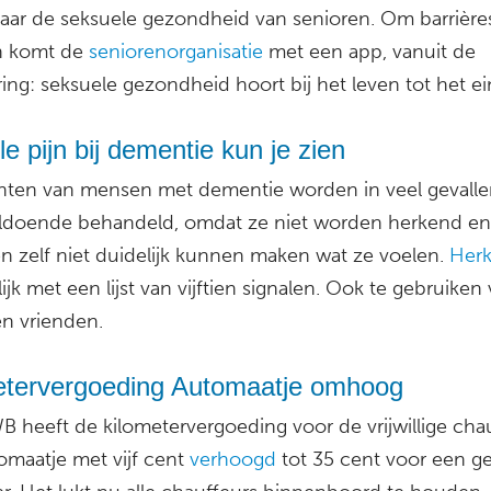
ar de seksuele gezondheid van senioren. Om barrières
n komt de
seniorenorganisatie
met een app, vanuit de
ing: seksuele gezondheid hoort bij het leven tot het ei
lle pijn bij dementie kun je zien
chten van mensen met dementie worden in veel gevalle
ldoende behandeld, omdat ze niet worden herkend e
en zelf niet duidelijk kunnen maken wat ze voelen.
Her
ijk met een lijst van vijftien signalen. Ook te gebruiken
en vrienden.
etervergoeding Automaatje omhoog
 heeft de kilometervergoeding voor de vrijwillige cha
omaatje met vijf cent
verhoogd
tot 35 cent voor een g