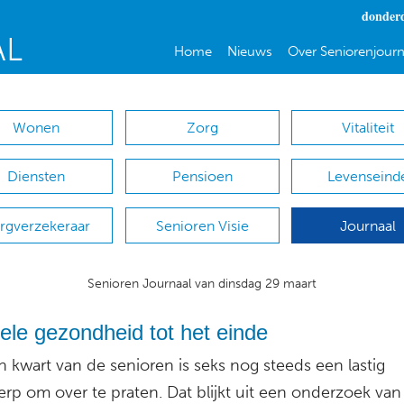
donderd
Home
Nieuws
Over Seniorenjourn
Wonen
Zorg
Vitaliteit
Diensten
Pensioen
Levenseind
rgverzekeraar
Senioren Visie
Journaal
Senioren Journaal van dinsdag 29 maart
le gezondheid tot het einde
 kwart van de senioren is seks nog steeds een lastig
rp om over te praten. Dat blijkt uit een onderzoek va