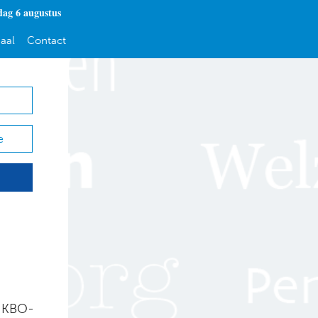
ag 6 augustus
aal
Contact
e
n KBO-