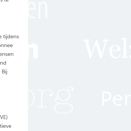
 tijdens
onnee
mensen
ond
 Bij
a
VVE)
tieve