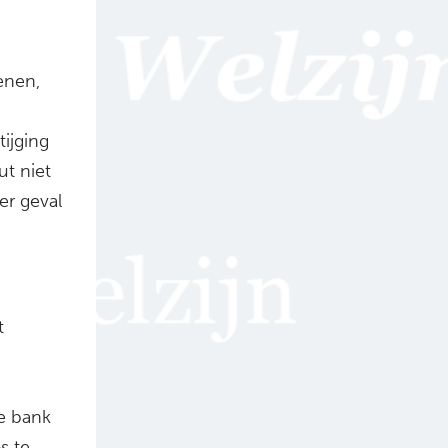
enen,
ijging
ut niet
er geval
t
de bank
s te