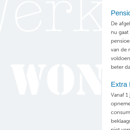
Pensi
De afge
nu gaat
pensioe
van de 
voldoend
beter da
Extra
Vanaf 1
opnemen
consume
beklaagd
niet ve