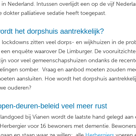
 in Nederland. Intussen overlijdt een op de vijf Nederl
 dokter palliatieve sedatie heeft toegepast.
rdt het dorpshuis aantrekkelijk?
 lockdowns zitten veel dorps- en wijkhuizen in de pr
uit een enquête waarover De Limburger. De vooruitzicht
r zijn voor veel gemeenschapshuizen ondanks de recent
elingen somber. Vraag en aanbod moeten zouden me
moeten aansluiten. Hoe wordt het dorpshuis aantrekkeli
uwe ouderen?
open-deuren-beleid veel meer rust
landgoed bij Vianen wordt de laatste hand gelegd aan
Herbergier voor 16 bewoners met dementie. Bewoners
gaan en staan waar ze willen: alle
Herbergiers
voeren 