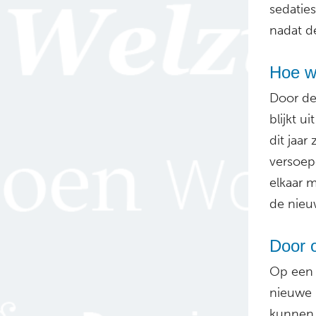
sedaties
nadat de
Hoe wo
Door de
blijkt 
dit jaa
versoep
elkaar 
de nie
Door 
Op een 
nieuwe 
kunnen 