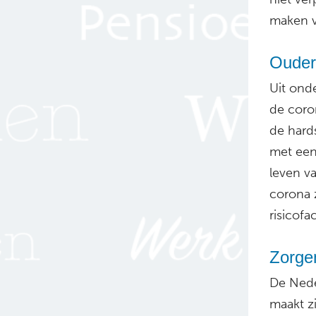
maken v
Ouder
Uit ond
de coro
de hard
met een
leven va
corona z
risicofa
Zorgen
De Nede
maakt z