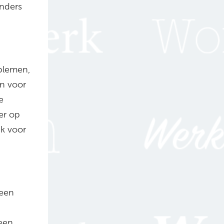
anders
oblemen,
en voor
e
er op
jk voor
 een
een