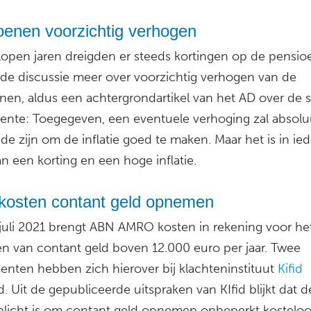
oenen voorzichtig verhogen
lopen jaren dreigden er steeds kortingen op de pensio
 de discussie meer over voorzichtig verhogen van de
nen, aldus een achtergrondartikel van het AD over de st
rente: Toegegeven, een eventuele verhoging zal absolu
e zijn om de inflatie goed te maken. Maar het is in ied
n een korting en een hoge inflatie.
 kosten contant geld opnemen
 juli 2021 brengt ABN AMRO kosten in rekening voor he
 van contant geld boven 12.000 euro per jaar. Twee
nten hebben zich hierover bij klachteninstituut
Kifid
. Uit de gepubliceerde uitspraken van KIfid blijkt dat 
rplicht is om contant geld opnemen onbeperkt kosteloo