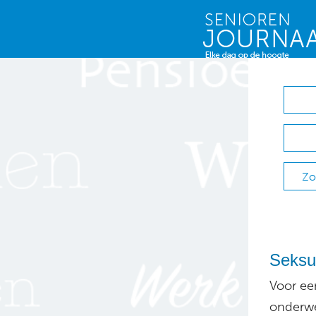
Zo
Seksue
Voor een
onderwe