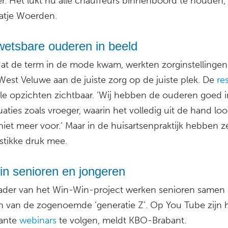
er. Het lukt nu alle chauffeurs binnenboord te houden,
tje Woerden.
wetsbare ouderen in beeld
dat de term in de mode kwam, werkten zorginstellinge
est Veluwe aan de juiste zorg op de juiste plek. De
re
alle opzichten zichtbaar. ‘Wij hebben de ouderen goed i
tuaties zoals vroeger, waarin het volledig uit de hand loo
iet meer voor.’ Maar in de huisartsenpraktijk hebben ze
stikke druk mee.
in senioren en jongeren
kader van het Win-Win-project werken senioren samen
n van de zogenoemde ‘generatie Z’. Op You Tube zijn 
ante
webinars
te volgen, meldt KBO-Brabant.