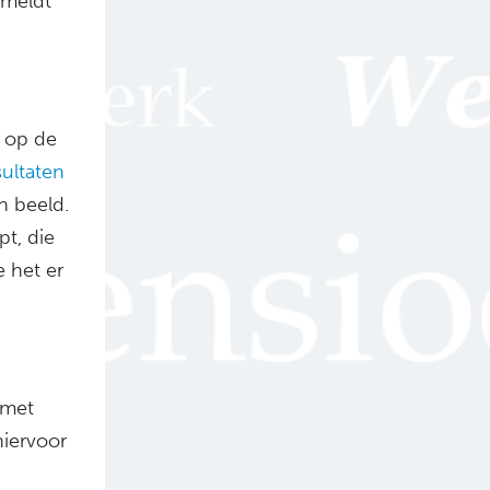
 meldt
n op de
sultaten
n beeld.
pt, die
 het er
 met
hiervoor