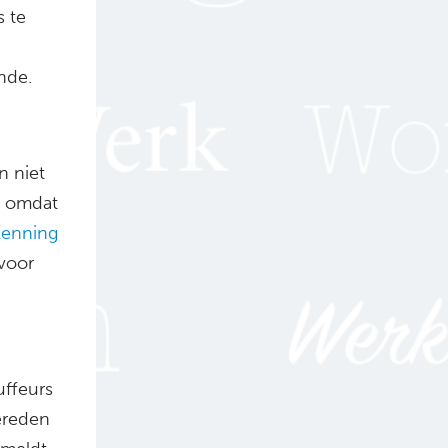
 te
nde.
n niet
n omdat
kenning
 voor
uffeurs
ereden