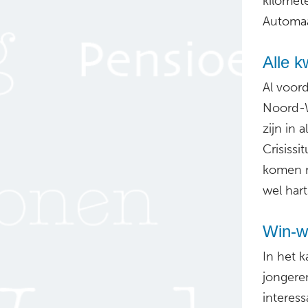
kilomet
Automaa
Alle k
Al voor
Noord-W
zijn in 
Crisissi
komen n
wel hart
Win-w
In het 
jongere
interess