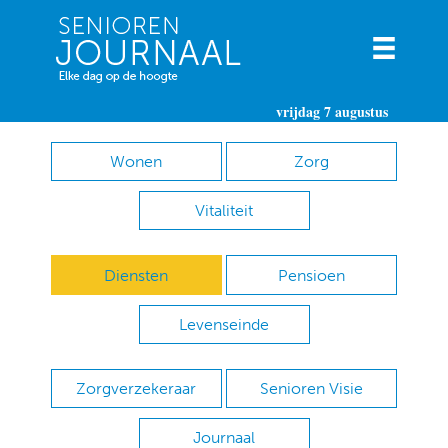
vrijdag 7 augustus
Wonen
Zorg
Vitaliteit
Diensten
Pensioen
Levenseinde
Zorgverzekeraar
Senioren Visie
Journaal