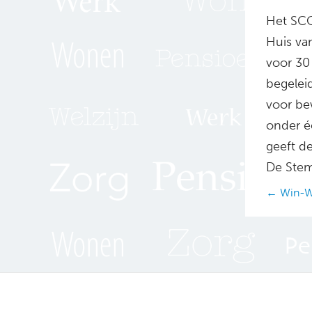
Het SCO
Huis va
voor 30
begelei
voor be
onder éé
geeft de
De Stem
Posts
← Win-Wi
navig