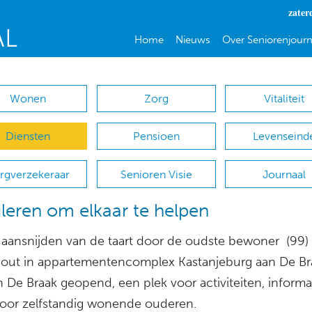
zater
Home
Nieuws
Over Seniorenjourn
Wonen
Zorg
Vitaliteit
Diensten
Pensioen
Levenseind
rgverzekeraar
Senioren Visie
Journaal
leren om elkaar te helpen
 aansnijden van de taart door de oudste bewoner (99) i
out in appartementencomplex Kastanjeburg aan De Br
 De Braak geopend, een plek voor activiteiten, informa
voor zelfstandig wonende ouderen.