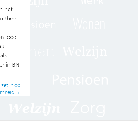
n het
en thee
n
en, ook
nu
als
ter in BN
zet in op
amheid →