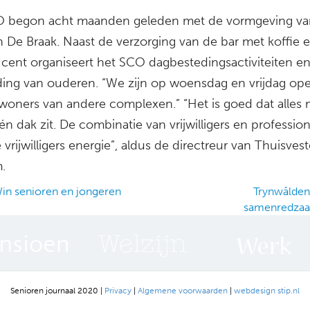
 begon acht maanden geleden met de vormgeving va
n De Braak. Naast de verzorging van de bar met koffie 
 cent organiseert het SCO dagbestedingsactiviteiten e
ding van ouderen. “We zijn op woensdag en vrijdag op
woners van andere complexen.” “Het is goed dat alles 
n dak zit. De combinatie van vrijwilligers en profession
 vrijwilligers energie”, aldus de directreur van Thuisves
.
n senioren en jongeren
Trynwâlden 
samenredza
ation
Senioren journaal 2020 |
Privacy
|
Algemene voorwaarden
|
webdesign stip.nl