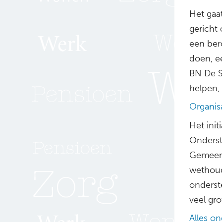
Het gaat
gericht
een ber
doen, e
BN De S
helpen,
Organisa
Het init
Onderst
Gemeent
wethoude
onderst
veel gro
Alles o