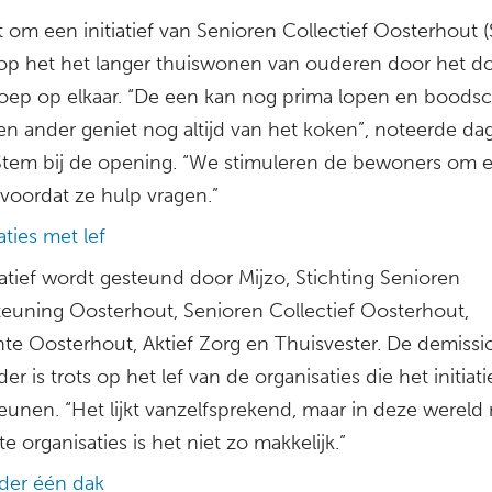
 om een initiatief van Senioren Collectief Oosterhout 
 op het het langer thuiswonen van ouderen door het d
oep op elkaar. “De een kan nog prima lopen en bood
en ander geniet nog altijd van het koken”, noteerde da
tem bij de opening. “We stimuleren de bewoners om el
 voordat ze hulp vragen.”
ties met lef
iatief wordt gesteund door Mijzo, Stichting Senioren
euning Oosterhout, Senioren Collectief Oosterhout,
e Oosterhout, Aktief Zorg en Thuisvester. De demissio
r is trots op het lef van de organisaties die het initiati
eunen. “Het lijkt vanzelfsprekend, maar in deze wereld
te organisaties is het niet zo makkelijk.”
nder één dak