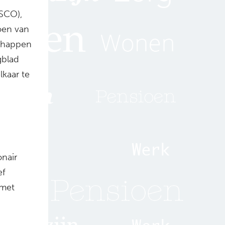
(SCO),
oen van
schappen
gblad
kaar te
nair
ef
 met