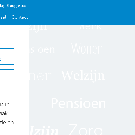
dag 8 augustus
aal
Contact
e
s in
aak
tie en