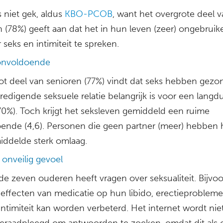
s niet gek, aldus
KBO-PCOB
, want het overgrote deel 
 (78%) geeft aan dat het in hun leven (zeer) ongebruike
seks en intimiteit te spreken.
onvoldoende
ot deel van senioren (77%) vindt dat seks hebben gezon
edigende seksuele relatie belangrijk is voor een langd
(70%). Toch krijgt het seksleven gemiddeld een ruime
ende (4,6). Personen die geen partner (meer) hebben 
iddelde sterk omlaag.
 onveilig gevoel
de zeven ouderen heeft vragen over seksualiteit. Bijvo
 effecten van medicatie op hun libido, erectieprobleme
ntimiteit kan worden verbeterd. Het internet wordt niet
geraadpleegd om antwoorden te zoeken, omdat dit als o