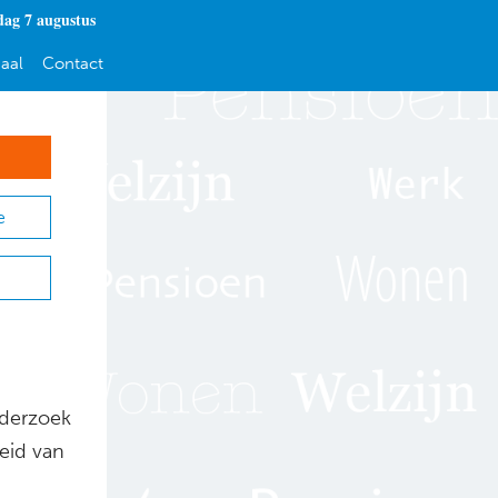
dag 7 augustus
aal
Contact
e
nderzoek
eid van