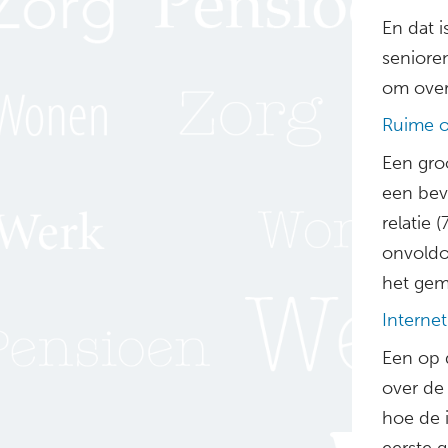
En dat i
senioren
om over 
Ruime 
Een gro
een bevr
relatie 
onvoldo
het gem
Internet
Een op 
over de
hoe de i
eerste 