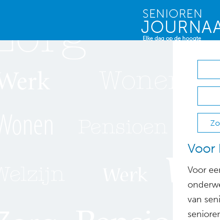
Zo
Voor 
Voor een
onderwe
van sen
seniore