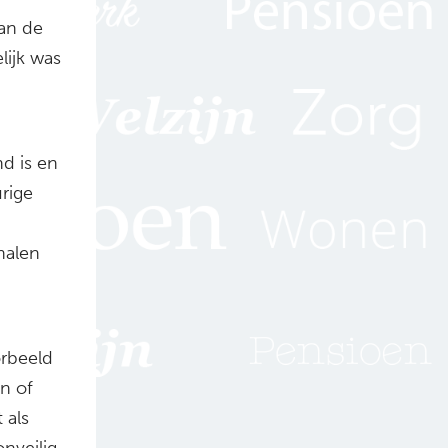
van de
lijk was
d is en
urige
halen
orbeeld
n of
 als
nveilig