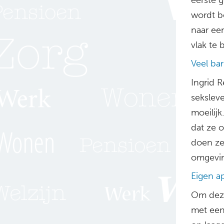
wordt b
naar ee
vlak te 
Veel bar
Ingrid 
sekslev
moeilijk
dat ze o
doen ze 
omgeving
Eigen 
Om deze
met ee