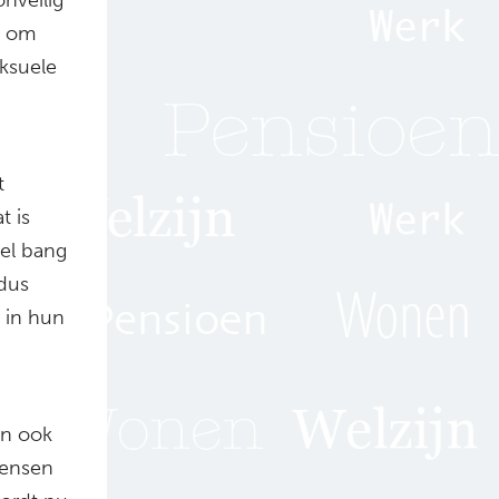
r om
ksuele
t
t is
eel bang
 dus
r in hun
an ook
mensen