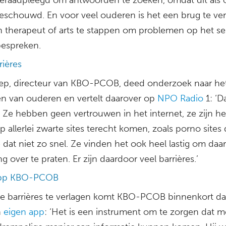
eschouwd. En voor veel ouderen is het een brug te ve
n therapeut of arts te stappen om problemen op het se
bespreken.
rières
Rep, directeur van KBO-PCOB, deed onderzoek naar he
en van ouderen en vertelt daarover op
NPO Radio
1: ‘Da
. Ze hebben geen vertrouwen in het internet, ze zijn h
p allerlei zwarte sites terecht komen, zoals porno sites
dat niet zo snel. Ze vinden het ook heel lastig om daa
 over te praten. Er zijn daardoor veel barrières.’
app KBO-PCOB
 barrières te verlagen komt KBO-PCOB binnenkort d
n
eigen app
: ‘Het is een instrument om te zorgen dat 