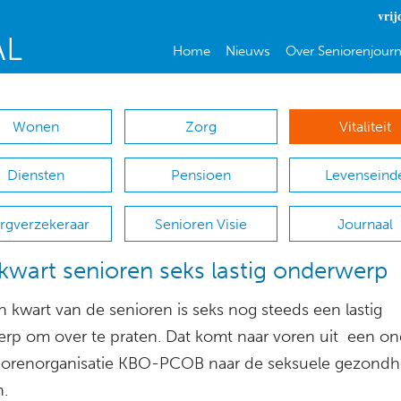
vrij
Home
Nieuws
Over Seniorenjourn
Wonen
Zorg
Vitaliteit
Diensten
Pensioen
Levenseind
rgverzekeraar
Senioren Visie
Journaal
kwart senioren seks lastig onderwerp
 kwart van de senioren is seks nog steeds een lastig
rp om over te praten. Dat komt naar voren uit een o
iorenorganisatie KBO-PCOB naar de seksuele gezondh
n.