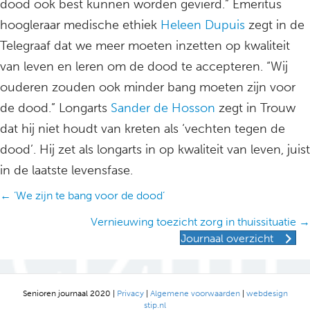
dood ook best kunnen worden gevierd.” Emeritus
hoogleraar medische ethiek
Heleen Dupuis
zegt in de
Telegraaf dat we meer moeten inzetten op kwaliteit
van leven en leren om de dood te accepteren. “Wij
ouderen zouden ook minder bang moeten zijn voor
de dood.” Longarts
Sander de Hosson
zegt in Trouw
dat hij niet houdt van kreten als ‘vechten tegen de
dood’. Hij zet als longarts in op kwaliteit van leven, juist
in de laatste levensfase.
Posts
← ’We zijn te bang voor de dood’
navigation
Vernieuwing toezicht zorg in thuissituatie →
Journaal overzicht
Senioren journaal 2020 |
Privacy
|
Algemene voorwaarden
|
webdesign
stip.nl