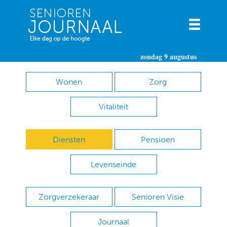
zondag 9 augustus
Wonen
Zorg
Vitaliteit
Diensten
Pensioen
Levenseinde
Zorgverzekeraar
Senioren Visie
Journaal