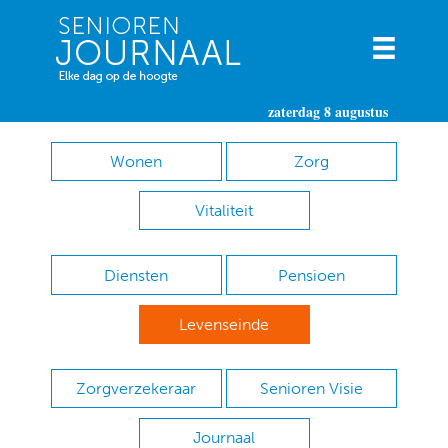
zaterdag 8 augustus
Wonen
Zorg
Vitaliteit
Diensten
Pensioen
Levenseinde
Zorgverzekeraar
Senioren Visie
Journaal