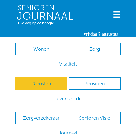
vrijdag 7 augustus
Wonen
Zorg
Vitaliteit
Diensten
Pensioen
Levenseinde
Zorgverzekeraar
Senioren Visie
Journaal