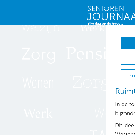
Zo
Ruimt
In de t
bijzond
Dit idee
Westerv