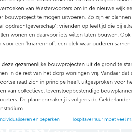
 verzoeken van Westervoorters om in de nieuwe wijk e
er bouwproject te mogen uitvoeren. Zo zijn er plannen
ief opdrachtgeverschap’: vrienden op leeftijd die bij elk
illen wonen en daarvoor iets willen laten bouwen. Ook i
n voor een ‘knarrenhof’: een plek waar ouderen same
t deze gezamenlijke bouwprojecten uit de grond te st
en in de rest van het dorp woningen vrij. Vandaar dat
oortse raad zich in principe heeft uitgesproken voor h
en van collectieve, levensloopbestendige bouwplanne
oorters. De plannenmakerij is volgens de Gelderlander
instadium.
dividualiseren en beperken
Hospitaverhuur moet veel ma
ation