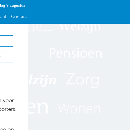
dag 8 augustus
aal
Contact
e
n voor
orters.
mee op