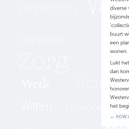
diverse
bijzond
‘collect
buurt w
een pla
wonen.
Lukt he
dan kom
Westerv
honorer
Westerv
het beg
Posts
← AOW in
navig