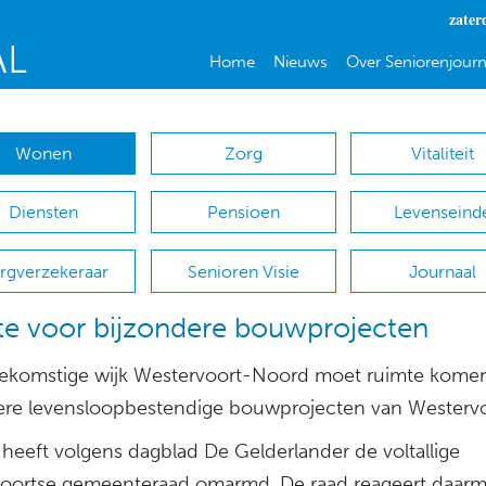
zater
Home
Nieuws
Over Seniorenjourn
Wonen
Zorg
Vitaliteit
Diensten
Pensioen
Levenseind
rgverzekeraar
Senioren Visie
Journaal
e voor bijzondere bouwprojecten
oekomstige wijk Westervoort-Noord moet ruimte kome
ere levensloopbestendige bouwprojecten van Westervo
 heeft volgens dagblad De Gelderlander de voltallige
oortse gemeenteraad omarmd. De raad reageert daar