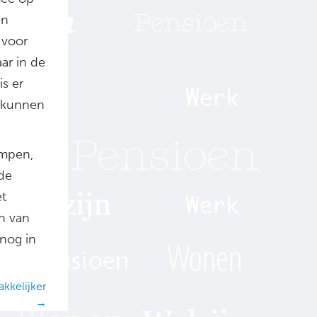
en
 voor
aar in de
s er
n kunnen
ampen,
 de
et
n van
 nog in
kkelijker
→